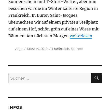
Sonnenschein und T-Shirt-Wetter, aber nun
besuchen wir die im Winter kälteste Region in
Frankreich. In Buron Saint-Jacques
übernachten wir auf einem privaten Stellplatz
auf einem Hof, schön grün auf einer Wiese mit
„Unsere letzten Sta
Bäumen. Am nächsten Morgen
weiterlesen
Autor
Veröffentlicht
Schlagwörter
Anja
März 14, 2019
Frankreich
,
Schnee
am
SU
Suchen
nach:
INFOS