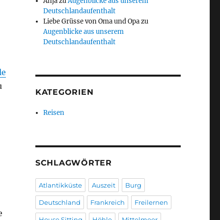
Anja
zu
Augenblicke aus unserem
Deutschlandaufenthalt
Liebe Grüsse von Oma und Opa
zu
Augenblicke aus unserem
Deutschlandaufenthalt
le
u
KATEGORIEN
Reisen
SCHLAGWÖRTER
Atlantikküste
Auszeit
Burg
Deutschland
Frankreich
Freilernen
e
House Sitting
Höhle
Mittelmeer