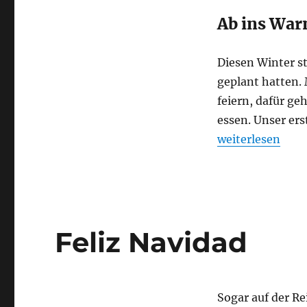
Ab ins Wa
Diesen Winter st
geplant hatten.
feiern, dafür ge
essen. Unser ers
„Wieder Spanien
weiterlesen
Feliz Navidad
Sogar auf der R