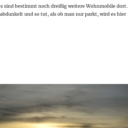
 es sind bestimmt noch dreißig weitere Wohnmobile dort.
bdunkelt und so tut, als ob man nur parkt, wird es hier
s a la playa!“