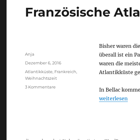
Französische Atl
Bisher waren die
Autor
Anja
überall ist ein P
Veröffentlicht
Dezember 6, 2016
waren die meist
am
Schlagwörter
Atlantikküste
,
Frankreich
,
Atlantikküste ge
Weihnachtszeit
zu
3 Kommentare
In Bellac komme
Französische
„Französische A
weiterlesen
Atlantikküste