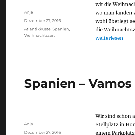
wir die Weihnac
Autor
Anja
wo man landen w
Veröffentlicht
Dezember 27, 2016
wohl überlegt se
am
Schlagwörter
Atlantikküste
,
Spanien
,
die Weihnachtsze
Weihnachtszeit
„Feliz Navidad“
weiterlesen
Spanien – Vamos a
Wir sind schon a
Autor
Anja
Stellplatz i
n Hon
Veröffentlicht
Dezember 27, 2016
einem Parkplatz 