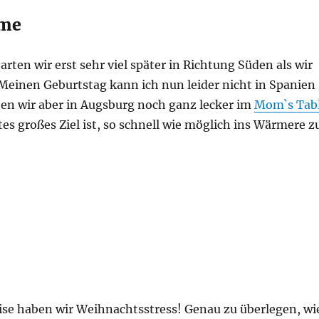
rme
arten wir erst sehr viel später in Richtung Süden als wir
 Meinen Geburtstag kann ich nun leider nicht in Spanien
hen wir aber in Augsburg noch ganz lecker im
Mom`s Tab
tes großes Ziel ist, so schnell wie möglich ins Wärmere z
, aber diesmal am Mittelmeer“
eise haben wir Weihnachtsstress! Genau zu überlegen, wi