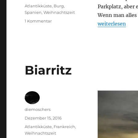
am
Schlagwörter
Atlantikküste
,
Burg
,
Parkplatz, aber
Spanien
,
Weihnachtszeit
Wenn man alles a
zu
1 Kommentar
„Spanien – Vamo
weiterlesen
Spanien
–
Vamos
a
la
playa!
Biarritz
Autor
diemoschers
Veröffentlicht
Dezember 15, 2016
am
Schlagwörter
Atlantikküste
,
Frankreich
,
Weihnachtszeit