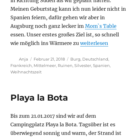
in Richtung Süden als wir geplant hatten.
Meinen Geburtstag kann ich nun leider nicht in
Spanien feiern, dafür gehen wir aber in
Augsburg noch ganz lecker im
Mom`s Table
essen. Unser erstes großes Ziel ist, so schnell
„Wieder Spanien, aber
wie möglich ins Wärmere zu
weiterlesen
Autor
Veröffentlicht
Schlagwörter
Anja
Februar 21, 2018
Burg
,
Deutschland
,
am
Frankreich
,
Mittelmeer
,
Ruinen
,
Silvester
,
Spanien
,
Weihnachtszeit
Playa la Bota
Bis zum 21.01.2017 sind wir auf dem
Campingplatz Playa la Bota. Tagsüber ist es
überwiegend sonnig und warm, der Strand ist