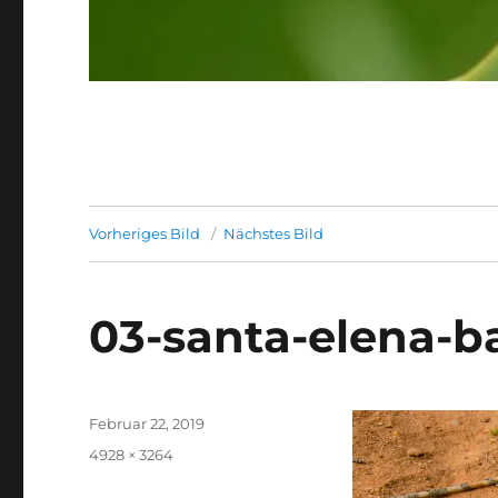
Vorheriges Bild
Nächstes Bild
03-santa-elena-b
Veröffentlicht
Februar 22, 2019
am
Originalgröße
4928 × 3264