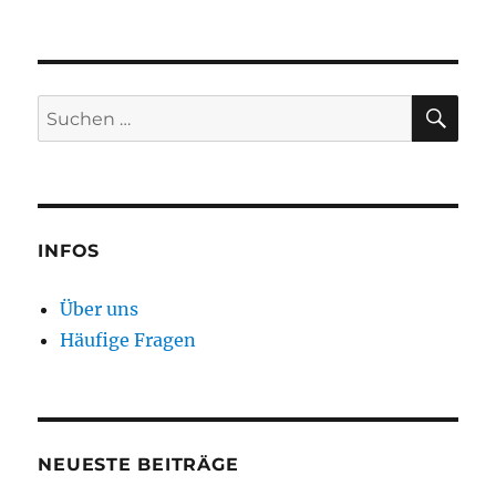
SU
Suchen
nach:
INFOS
Über uns
Häufige Fragen
NEUESTE BEITRÄGE