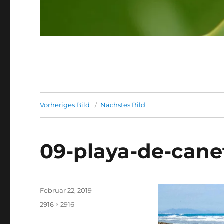
Vorheriges Bild
Nächstes Bild
09-playa-de-can
Veröffentlicht
Februar 22, 2019
am
Originalgröße
2916 × 2916