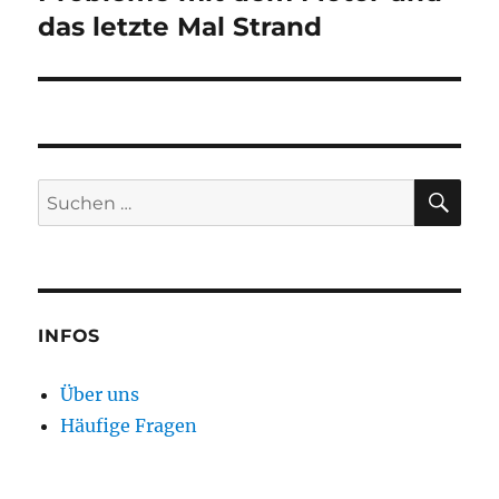
das letzte Mal Strand
SU
Suchen
nach:
INFOS
Über uns
Häufige Fragen