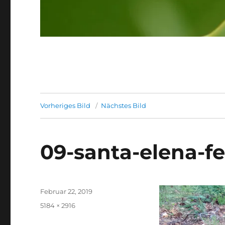
Vorheriges Bild
Nächstes Bild
09-santa-elena-
Veröffentlicht
Februar 22, 2019
am
Originalgröße
5184 × 2916