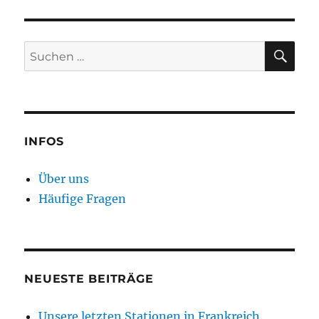
SU
Suchen
nach:
INFOS
Über uns
Häufige Fragen
NEUESTE BEITRÄGE
Unsere letzten Stationen in Frankreich