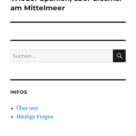
am Mittelmeer
SU
Suchen
nach:
INFOS
Über uns
Häufige Fragen