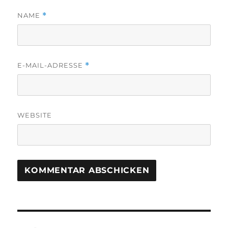
NAME
*
E-MAIL-ADRESSE
*
WEBSITE
Beitragsnavigation