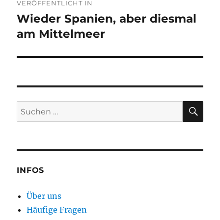
VERÖFFENTLICHT IN
Wieder Spanien, aber diesmal
am Mittelmeer
SU
Suchen
nach:
INFOS
Über uns
Häufige Fragen