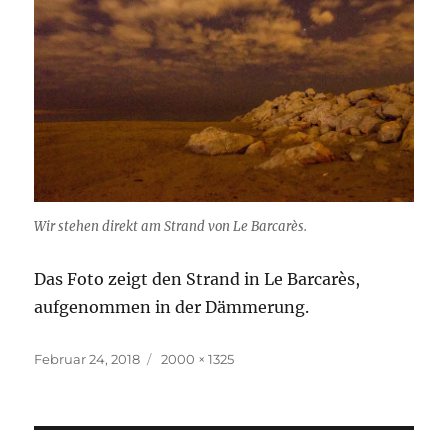
Wir stehen direkt am Strand von Le Barcarès.
Das Foto zeigt den Strand in Le Barcarès,
aufgenommen in der Dämmerung.
Veröffentlicht
Originalgröße
Februar 24, 2018
2000 × 1325
am