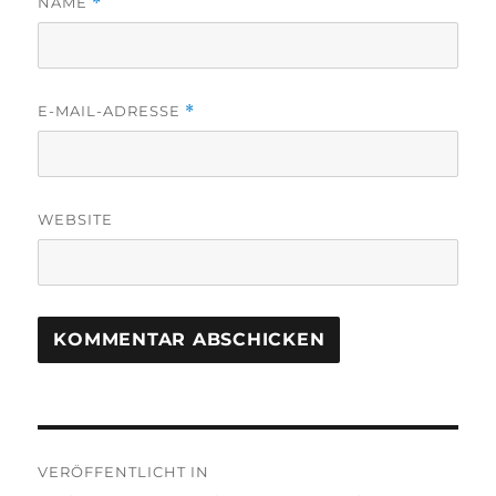
NAME
*
E-MAIL-ADRESSE
*
WEBSITE
Beitragsnavigation
VERÖFFENTLICHT IN