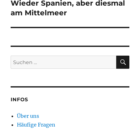
Wieder Spanien, aber diesmal
am Mittelmeer
SU
Suchen
nach:
INFOS
Über uns
Häufige Fragen